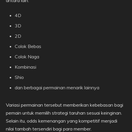
antara lain:
4D
3D
2D
Colok Bebas
Colok Naga
Kombinasi
Shio
dan berbagai permainan menarik lainnya
Variasi permainan tersebut memberikan kebebasan bagi
pemain untuk memilih strategi taruhan sesuai keinginan.
Selain itu, odds kemenangan yang kompetitif menjadi
nilai tambah tersendiri bagi para member.