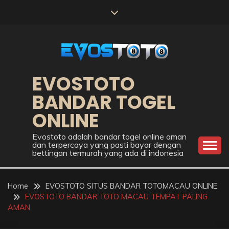
Skip
to
content
EVOSTOTO
BANDAR TOGEL
ONLINE
Evostoto adalah bandar togel online aman
dan terpercaya yang pasti bayar dengan
bettingan termurah yang ada di indonesia
Home
EVOSTOTO SITUS BANDAR TOTOMACAU ONLINE
EVOSTOTO BANDAR TOTO MACAU TEMPAT PALING
AMAN