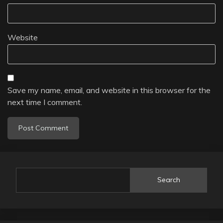
Website
Save my name, email, and website in this browser for the
next time I comment.
Search