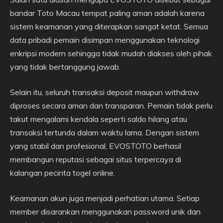
bandar Toto Macau tempat paling aman adalah karena
sistem keamanan yang diterapkan sangat ketat. Semua
data pribadi pemain disimpan menggunakan teknologi
enkripsi modern sehingga tidak mudah diakses oleh pihak
yang tidak bertanggung jawab.
Selain itu, seluruh transaksi deposit maupun withdraw
diproses secara aman dan transparan. Pemain tidak perlu
takut mengalami kendala seperti saldo hilang atau
transaksi tertunda dalam waktu lama. Dengan sistem
yang stabil dan profesional, EVOSTOTO berhasil
membangun reputasi sebagai situs terpercaya di
kalangan pecinta togel online.
Keamanan akun juga menjadi perhatian utama. Setiap
member disarankan menggunakan password unik dan