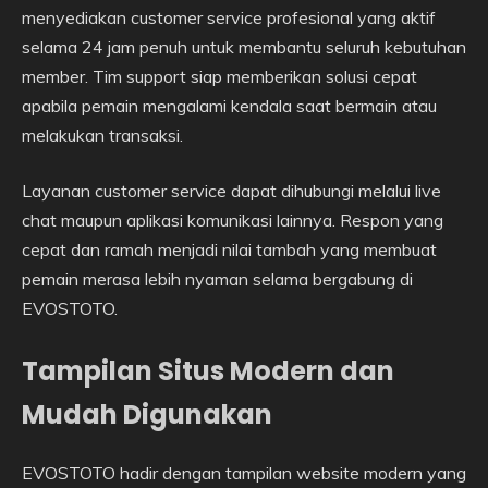
menyediakan customer service profesional yang aktif
selama 24 jam penuh untuk membantu seluruh kebutuhan
member. Tim support siap memberikan solusi cepat
apabila pemain mengalami kendala saat bermain atau
melakukan transaksi.
Layanan customer service dapat dihubungi melalui live
chat maupun aplikasi komunikasi lainnya. Respon yang
cepat dan ramah menjadi nilai tambah yang membuat
pemain merasa lebih nyaman selama bergabung di
EVOSTOTO.
Tampilan Situs Modern dan
Mudah Digunakan
EVOSTOTO hadir dengan tampilan website modern yang