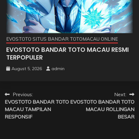
EVOSTOTO SITUS BANDAR TOTOMACAU ONLINE
EVOSTOTO BANDAR TOTO MACAU RESMI
TERPOPULER
August 5, 2026
admin
Post
Previous:
Next:
EVOSTOTO BANDAR TOTO
EVOSTOTO BANDAR TOTO
navigation
MACAU TAMPILAN
MACAU ROLLINGAN
RESPONSIF
BESAR