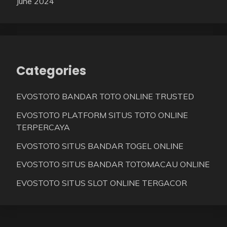
June 2024
Categories
EVOSTOTO BANDAR TOTO ONLINE TRUSTED
EVOSTOTO PLATFORM SITUS TOTO ONLINE
TERPERCAYA
EVOSTOTO SITUS BANDAR TOGEL ONLINE
EVOSTOTO SITUS BANDAR TOTOMACAU ONLINE
EVOSTOTO SITUS SLOT ONLINE TERGACOR