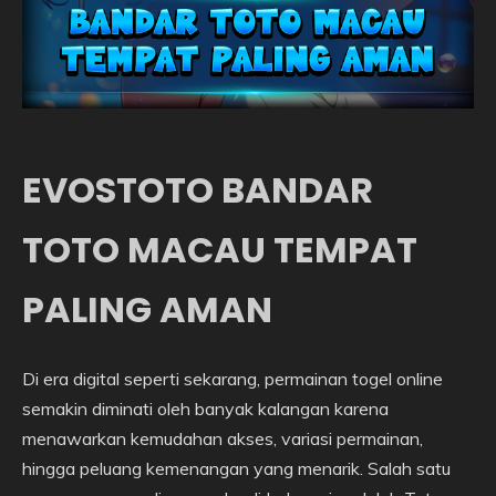
EVOSTOTO BANDAR
TOTO MACAU TEMPAT
PALING AMAN
Di era digital seperti sekarang, permainan togel online
semakin diminati oleh banyak kalangan karena
menawarkan kemudahan akses, variasi permainan,
hingga peluang kemenangan yang menarik. Salah satu