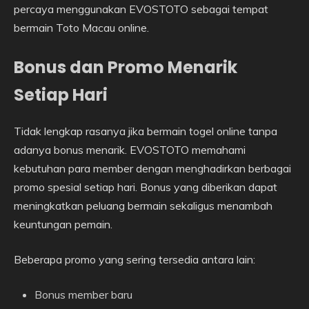
percaya menggunakan EVOSTOTO sebagai tempat
bermain Toto Macau online.
Bonus dan Promo Menarik
Setiap Hari
Tidak lengkap rasanya jika bermain togel online tanpa
adanya bonus menarik. EVOSTOTO memahami
kebutuhan para member dengan menghadirkan berbagai
promo spesial setiap hari. Bonus yang diberikan dapat
meningkatkan peluang bermain sekaligus menambah
keuntungan pemain.
Beberapa promo yang sering tersedia antara lain:
Bonus member baru