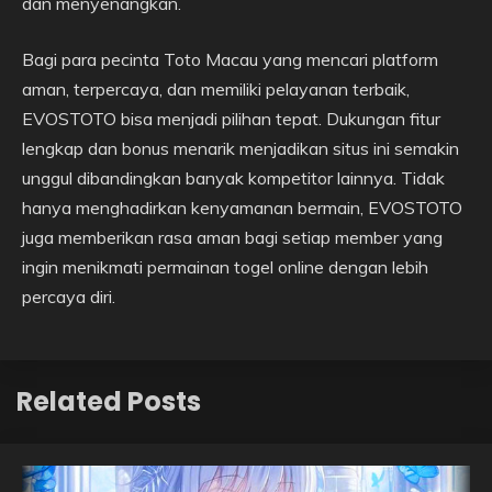
dan menyenangkan.
Bagi para pecinta Toto Macau yang mencari platform
aman, terpercaya, dan memiliki pelayanan terbaik,
EVOSTOTO bisa menjadi pilihan tepat. Dukungan fitur
lengkap dan bonus menarik menjadikan situs ini semakin
unggul dibandingkan banyak kompetitor lainnya. Tidak
hanya menghadirkan kenyamanan bermain, EVOSTOTO
juga memberikan rasa aman bagi setiap member yang
ingin menikmati permainan togel online dengan lebih
percaya diri.
Related Posts