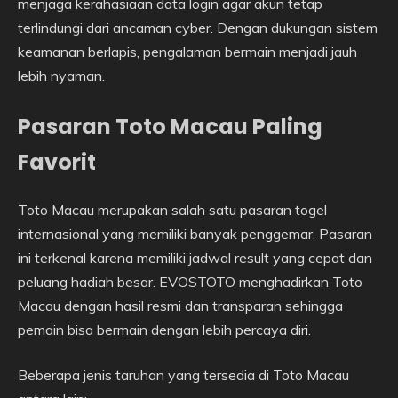
menjaga kerahasiaan data login agar akun tetap
terlindungi dari ancaman cyber. Dengan dukungan sistem
keamanan berlapis, pengalaman bermain menjadi jauh
lebih nyaman.
Pasaran Toto Macau Paling
Favorit
Toto Macau merupakan salah satu pasaran togel
internasional yang memiliki banyak penggemar. Pasaran
ini terkenal karena memiliki jadwal result yang cepat dan
peluang hadiah besar. EVOSTOTO menghadirkan Toto
Macau dengan hasil resmi dan transparan sehingga
pemain bisa bermain dengan lebih percaya diri.
Beberapa jenis taruhan yang tersedia di Toto Macau