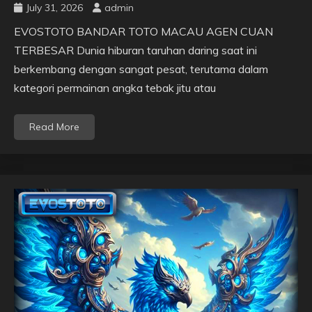
July 31, 2026
admin
EVOSTOTO BANDAR TOTO MACAU AGEN CUAN
TERBESAR Dunia hiburan taruhan daring saat ini
berkembang dengan sangat pesat, terutama dalam
kategori permainan angka tebak jitu atau
Read More