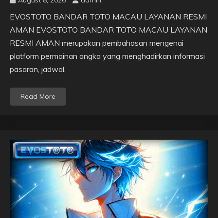
August 8, 2026
admin
EVOSTOTO BANDAR TOTO MACAU LAYANAN RESMI
AMAN EVOSTOTO BANDAR TOTO MACAU LAYANAN
RESMI AMAN merupakan pembahasan mengenai
platform permainan angka yang menghadirkan informasi
pasaran, jadwal,
Read More