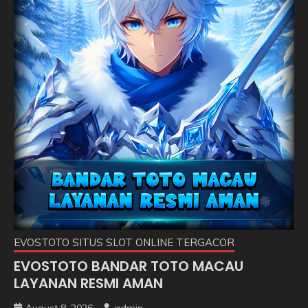
EVOSTOTO SITUS SLOT ONLINE TERGACOR
EVOSTOTO BANDAR TOTO MACAU
LAYANAN RESMI AMAN