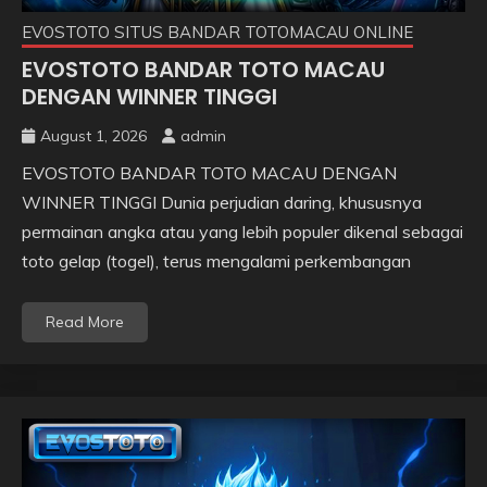
EVOSTOTO SITUS BANDAR TOTOMACAU ONLINE
EVOSTOTO BANDAR TOTO MACAU
DENGAN WINNER TINGGI
August 1, 2026
admin
EVOSTOTO BANDAR TOTO MACAU DENGAN
WINNER TINGGI Dunia perjudian daring, khususnya
permainan angka atau yang lebih populer dikenal sebagai
toto gelap (togel), terus mengalami perkembangan
Read More