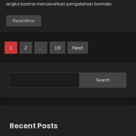
angka karena menawarkan pengalaman bermain
Read More
Posts
1
2
…
19
Next
pagination
Search
Recent Posts