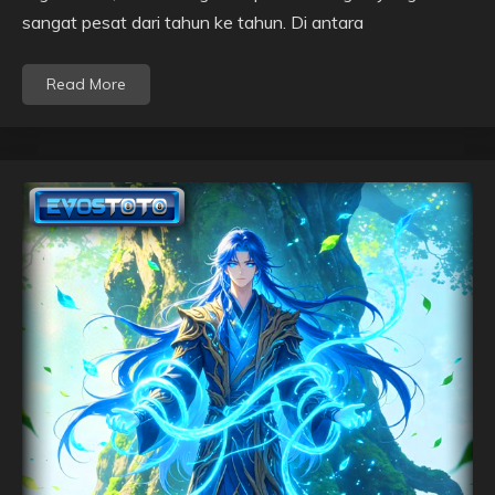
sangat pesat dari tahun ke tahun. Di antara
Read More