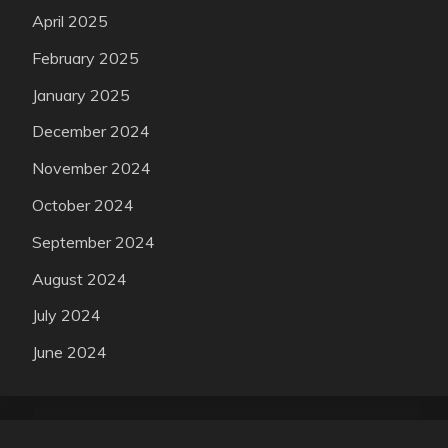
April 2025
February 2025
January 2025
December 2024
November 2024
October 2024
September 2024
August 2024
July 2024
June 2024