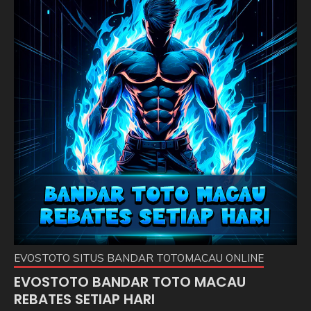
EVOSTOTO SITUS BANDAR TOTOMACAU ONLINE
EVOSTOTO BANDAR TOTO MACAU
REBATES SETIAP HARI