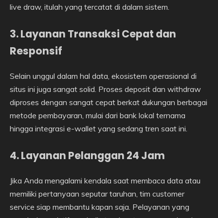
live draw, itulah yang tercatat di dalam sistem.
3. Layanan Transaksi Cepat dan
Responsif
Selain unggul dalam hal data, ekosistem operasional di
situs ini juga sangat solid. Proses deposit dan withdraw
diproses dengan sangat cepat berkat dukungan berbagai
metode pembayaran, mulai dari bank lokal ternama
hingga integrasi e-wallet yang sedang tren saat ini.
4. Layanan Pelanggan 24 Jam
Jika Anda mengalami kendala saat membaca data atau
memiliki pertanyaan seputar taruhan, tim customer
service siap membantu kapan saja. Pelayanan yang