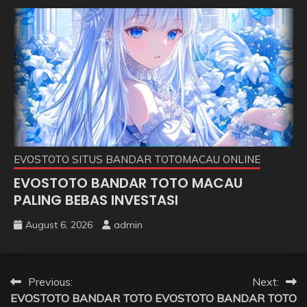
EVOSTOTO SITUS BANDAR TOTOMACAU ONLINE
EVOSTOTO BANDAR TOTO MACAU
PALING BEBAS INVESTASI
August 6, 2026
admin
Post
Previous:
Next:
EVOSTOTO BANDAR TOTO
EVOSTOTO BANDAR TOTO