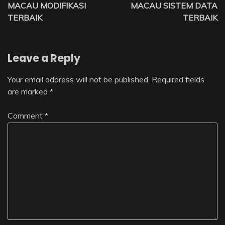
navigation
MACAU MODIFIKASI
MACAU SISTEM DATA
TERBAIK
TERBAIK
Leave a Reply
Your email address will not be published.
Required fields
are marked
*
Comment
*