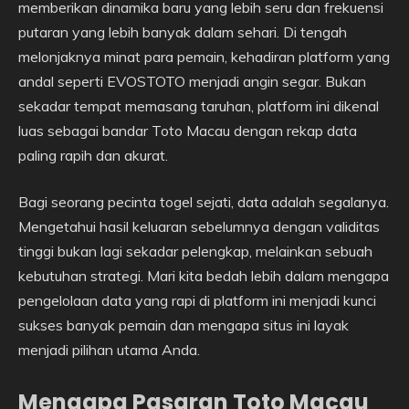
memberikan dinamika baru yang lebih seru dan frekuensi
putaran yang lebih banyak dalam sehari. Di tengah
melonjaknya minat para pemain, kehadiran platform yang
andal seperti EVOSTOTO menjadi angin segar. Bukan
sekadar tempat memasang taruhan, platform ini dikenal
luas sebagai bandar Toto Macau dengan rekap data
paling rapih dan akurat.
Bagi seorang pecinta togel sejati, data adalah segalanya.
Mengetahui hasil keluaran sebelumnya dengan validitas
tinggi bukan lagi sekadar pelengkap, melainkan sebuah
kebutuhan strategi. Mari kita bedah lebih dalam mengapa
pengelolaan data yang rapi di platform ini menjadi kunci
sukses banyak pemain dan mengapa situs ini layak
menjadi pilihan utama Anda.
Mengapa Pasaran Toto Macau