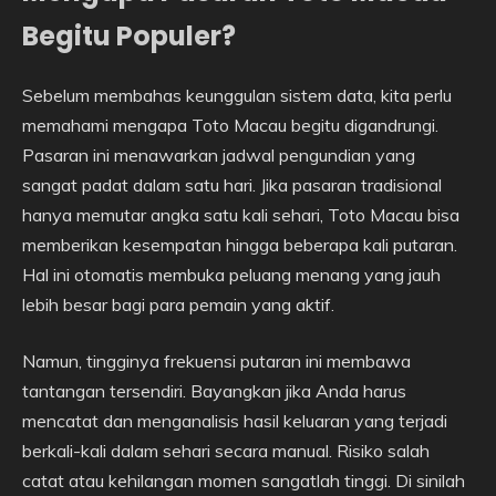
Begitu Populer?
Sebelum membahas keunggulan sistem data, kita perlu
memahami mengapa Toto Macau begitu digandrungi.
Pasaran ini menawarkan jadwal pengundian yang
sangat padat dalam satu hari. Jika pasaran tradisional
hanya memutar angka satu kali sehari, Toto Macau bisa
memberikan kesempatan hingga beberapa kali putaran.
Hal ini otomatis membuka peluang menang yang jauh
lebih besar bagi para pemain yang aktif.
Namun, tingginya frekuensi putaran ini membawa
tantangan tersendiri. Bayangkan jika Anda harus
mencatat dan menganalisis hasil keluaran yang terjadi
berkali-kali dalam sehari secara manual. Risiko salah
catat atau kehilangan momen sangatlah tinggi. Di sinilah