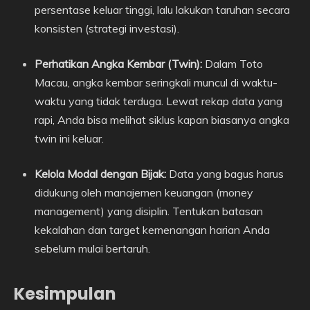
persentase keluar tinggi, lalu lakukan taruhan secara
konsisten (strategi investasi).
Perhatikan Angka Kembar (Twin):
Dalam Toto
Macau, angka kembar seringkali muncul di waktu-
waktu yang tidak terduga. Lewat rekap data yang
rapi, Anda bisa melihat siklus kapan biasanya angka
twin ini keluar.
Kelola Modal dengan Bijak:
Data yang bagus harus
didukung oleh manajemen keuangan (money
management) yang disiplin. Tentukan batasan
kekalahan dan target kemenangan harian Anda
sebelum mulai bertaruh.
Kesimpulan