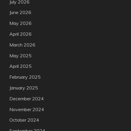
July 2026
June 2026
May 2026
April 2026
March 2026
May 2025
April 2025
February 2025
January 2025
December 2024
November 2024
October 2024
September 2024