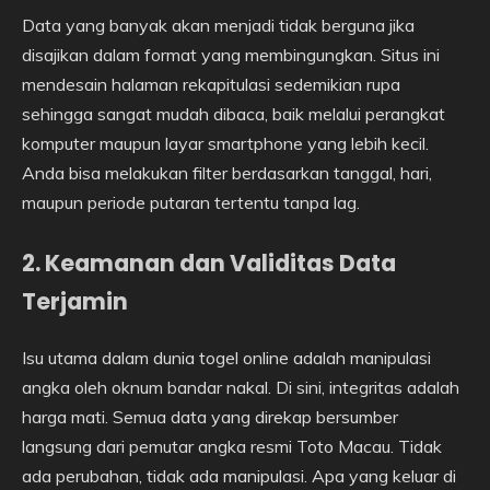
Data yang banyak akan menjadi tidak berguna jika
disajikan dalam format yang membingungkan. Situs ini
mendesain halaman rekapitulasi sedemikian rupa
sehingga sangat mudah dibaca, baik melalui perangkat
komputer maupun layar smartphone yang lebih kecil.
Anda bisa melakukan filter berdasarkan tanggal, hari,
maupun periode putaran tertentu tanpa lag.
2. Keamanan dan Validitas Data
Terjamin
Isu utama dalam dunia togel online adalah manipulasi
angka oleh oknum bandar nakal. Di sini, integritas adalah
harga mati. Semua data yang direkap bersumber
langsung dari pemutar angka resmi Toto Macau. Tidak
ada perubahan, tidak ada manipulasi. Apa yang keluar di