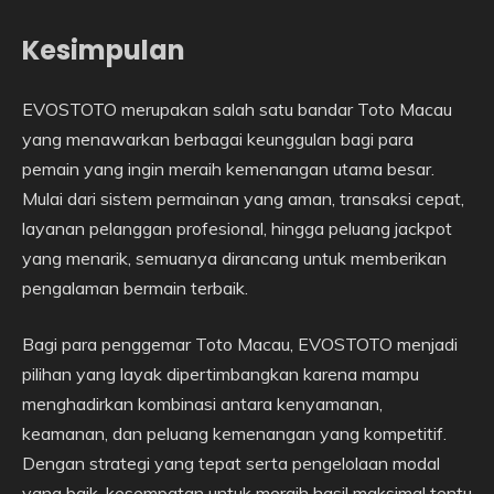
Kesimpulan
EVOSTOTO merupakan salah satu bandar Toto Macau
yang menawarkan berbagai keunggulan bagi para
pemain yang ingin meraih kemenangan utama besar.
Mulai dari sistem permainan yang aman, transaksi cepat,
layanan pelanggan profesional, hingga peluang jackpot
yang menarik, semuanya dirancang untuk memberikan
pengalaman bermain terbaik.
Bagi para penggemar Toto Macau, EVOSTOTO menjadi
pilihan yang layak dipertimbangkan karena mampu
menghadirkan kombinasi antara kenyamanan,
keamanan, dan peluang kemenangan yang kompetitif.
Dengan strategi yang tepat serta pengelolaan modal
yang baik, kesempatan untuk meraih hasil maksimal tentu