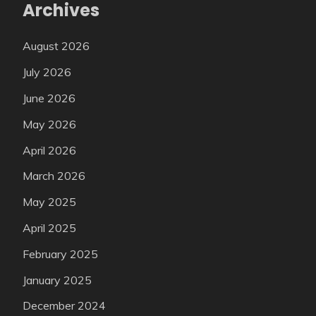
Archives
August 2026
July 2026
June 2026
May 2026
April 2026
March 2026
May 2025
April 2025
February 2025
January 2025
December 2024