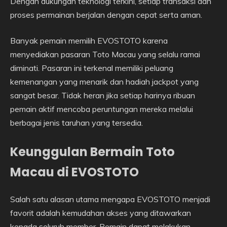
Dengan dukungan teknologi terkini, setiap transaksi dan
proses permainan berjalan dengan cepat serta aman.
Banyak pemain memilih EVOSTOTO karena
menyediakan pasaran Toto Macau yang selalu ramai
diminati. Pasaran ini terkenal memiliki peluang
kemenangan yang menarik dan hadiah jackpot yang
sangat besar. Tidak heran jika setiap harinya ribuan
pemain aktif mencoba peruntungan mereka melalui
berbagai jenis taruhan yang tersedia.
Keunggulan Bermain Toto
Macau di EVOSTOTO
Salah satu alasan utama mengapa EVOSTOTO menjadi
favorit adalah kemudahan akses yang ditawarkan
kepada seluruh member. Pemain dapat melakukan