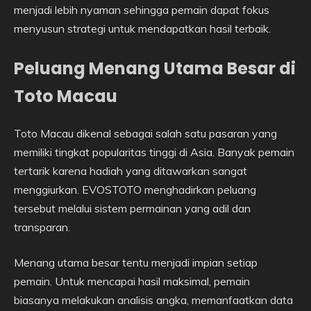
menjadi lebih nyaman sehingga pemain dapat fokus
menyusun strategi untuk mendapatkan hasil terbaik.
Peluang Menang Utama Besar di
Toto Macau
Toto Macau dikenal sebagai salah satu pasaran yang
memiliki tingkat popularitas tinggi di Asia. Banyak pemain
tertarik karena hadiah yang ditawarkan sangat
menggiurkan. EVOSTOTO menghadirkan peluang
tersebut melalui sistem permainan yang adil dan
transparan.
Menang utama besar tentu menjadi impian setiap
pemain. Untuk mencapai hasil maksimal, pemain
biasanya melakukan analisis angka, memanfaatkan data