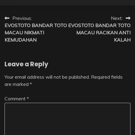
Post
Previous:
Next:
EVOSTOTO BANDAR TOTO
EVOSTOTO BANDAR TOTO
navigation
MACAU NIKMATI
MACAU RACIKAN ANTI
KEMUDAHAN
KALAH
Leave a Reply
Your email address will not be published.
Required fields
are marked
*
Comment
*