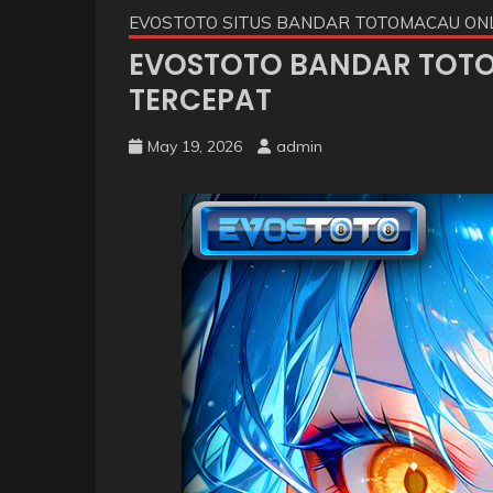
EVOSTOTO SITUS BANDAR TOTOMACAU ON
EVOSTOTO BANDAR TOTO 
TERCEPAT
May 19, 2026
admin