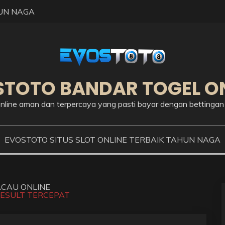
HUN NAGA
TOTO BANDAR TOGEL O
nline aman dan terpercaya yang pasti bayar dengan bettingan
EVOSTOTO SITUS SLOT ONLINE TERBAIK TAHUN NAGA
CAU ONLINE
RESULT TERCEPAT