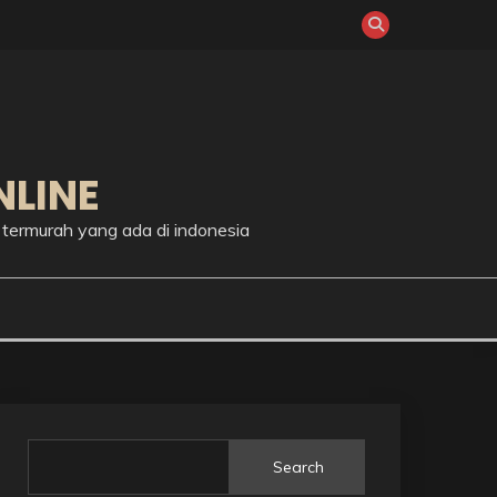
NLINE
 termurah yang ada di indonesia
Search