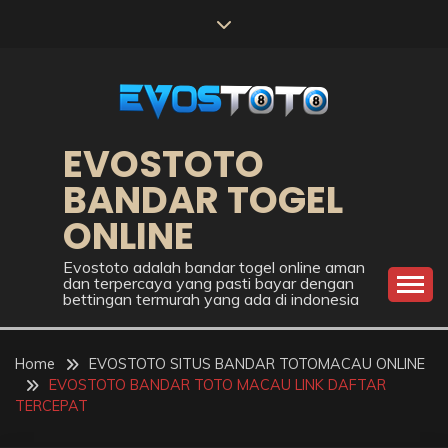
Skip
to
content
EVOSTOTO
BANDAR TOGEL
ONLINE
Evostoto adalah bandar togel online aman
dan terpercaya yang pasti bayar dengan
bettingan termurah yang ada di indonesia
Home
EVOSTOTO SITUS BANDAR TOTOMACAU ONLINE
EVOSTOTO BANDAR TOTO MACAU LINK DAFTAR
TERCEPAT