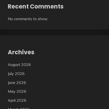
Recent Comments
No comments to show.
Archives
August 2026
July 2026
June 2026
May 2026
April 2026