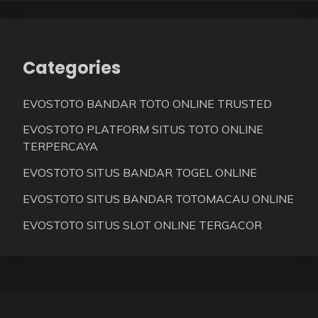
Categories
EVOSTOTO BANDAR TOTO ONLINE TRUSTED
EVOSTOTO PLATFORM SITUS TOTO ONLINE
TERPERCAYA
EVOSTOTO SITUS BANDAR TOGEL ONLINE
EVOSTOTO SITUS BANDAR TOTOMACAU ONLINE
EVOSTOTO SITUS SLOT ONLINE TERGACOR