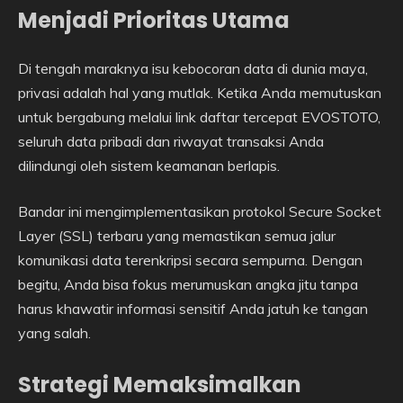
Menjadi Prioritas Utama
Di tengah maraknya isu kebocoran data di dunia maya,
privasi adalah hal yang mutlak. Ketika Anda memutuskan
untuk bergabung melalui link daftar tercepat EVOSTOTO,
seluruh data pribadi dan riwayat transaksi Anda
dilindungi oleh sistem keamanan berlapis.
Bandar ini mengimplementasikan protokol Secure Socket
Layer (SSL) terbaru yang memastikan semua jalur
komunikasi data terenkripsi secara sempurna. Dengan
begitu, Anda bisa fokus merumuskan angka jitu tanpa
harus khawatir informasi sensitif Anda jatuh ke tangan
yang salah.
Strategi Memaksimalkan