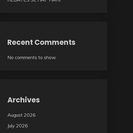
Recent Comments
No comments to show.
Archives
August 2026
July 2026