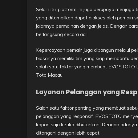
Selain
itu,
platform
ini
juga
berupaya
menjaga
t
yang
ditampilkan
dapat
diakses
oleh
pemain
s
jalannya
permainan
dengan
jelas.
Dengan
car
berlangsung
secara
adil.
Kepercayaan
pemain
juga
dibangun
melalui
pe
biasanya
memiliki
tim
yang
siap
membantu
pe
salah
satu
faktor
yang
membuat
EVOSTOTO
Toto
Macau.
Layanan
Pelanggan
yang
Resp
Salah
satu
faktor
penting
yang
membuat
seb
pelanggan
yang
responsif.
EVOSTOTO
menye
kapan
saja
ketika
dibutuhkan.
Dengan
adany
ditangani
dengan
lebih
cepat.