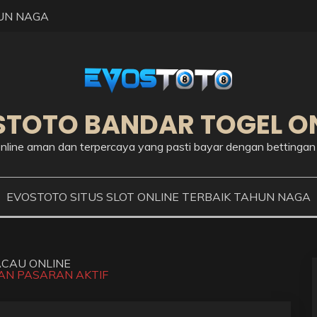
HUN NAGA
TOTO BANDAR TOGEL O
nline aman dan terpercaya yang pasti bayar dengan bettingan
EVOSTOTO SITUS SLOT ONLINE TERBAIK TAHUN NAGA
CAU ONLINE
AN PASARAN AKTIF