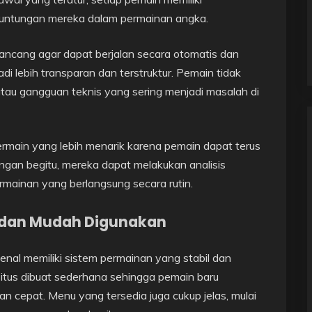
runtungan
mereka
dalam
permainan
angka.
rancang
agar
dapat
berjalan
secara
otomatis
dan
adi
lebih
transparan
dan
terstruktur.
Pemain
tidak
atau
gangguan
teknis
yang
sering
menjadi
masalah
di
ermain
yang
lebih
menarik
karena
pemain
dapat
terus
ngan
begitu,
mereka
dapat
melakukan
analisis
rmainan
yang
berlangsung
secara
rutin.
dan
Mudah
Digunakan
kenal
memiliki
sistem
permainan
yang
stabil
dan
situs
dibuat
sederhana
sehingga
pemain
baru
gan
cepat.
Menu
yang
tersedia
juga
cukup
jelas,
mulai