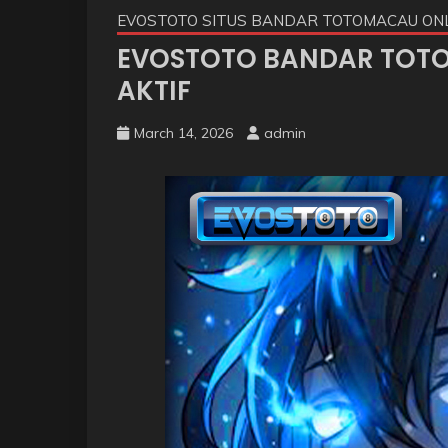
EVOSTOTO SITUS BANDAR TOTOMACAU ON
EVOSTOTO BANDAR TOT
AKTIF
March 14, 2026
admin