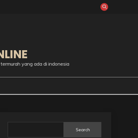
NLINE
 termurah yang ada di indonesia
Search