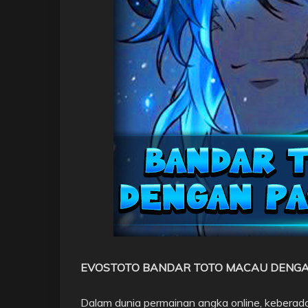
EVOSTOTO
BANDAR
TOTO
MACAU
DENG
Dalam
dunia
permainan
angka
online,
keberad