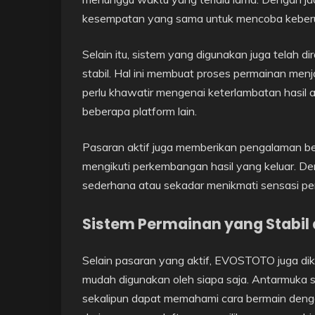
kesempatan
yang
sama
untuk
mencoba
kebe
Selain
itu,
sistem
yang
digunakan
juga
telah
di
stabil.
Hal
ini
membuat
proses
permainan
menj
perlu
khawatir
mengenai
keterlambatan
hasil
beberapa
platform
lain.
Pasaran
aktif
juga
memberikan
pengalaman
b
mengikuti
perkembangan
hasil
yang
keluar.
De
sederhana
atau
sekadar
menikmati
sensasi
pe
Sistem
Permainan
yang
Stabil
Selain
pasaran
yang
aktif,
EVOSTOTO
juga
di
mudah
digunakan
oleh
siapa
saja.
Antarmuka
sekalipun
dapat
memahami
cara
bermain
den