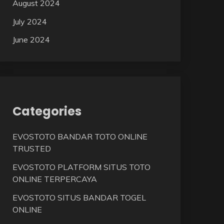
August 2024
July 2024
June 2024
Categories
EVOSTOTO BANDAR TOTO ONLINE
TRUSTED
EVOSTOTO PLATFORM SITUS TOTO
ONLINE TERPERCAYA
EVOSTOTO SITUS BANDAR TOGEL
ONLINE