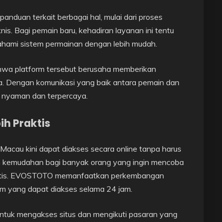
panduan
terkait
berbagai
hal,
mulai
dari
proses
knis.
Bagi
pemain
baru,
kehadiran
layanan
ini
tentu
hami
sistem
permainan
dengan
lebih
mudah.
hwa
platform
tersebut
berusaha
memberikan
a.
Dengan
komunikasi
yang
baik
antara
pemain
dan
h
nyaman
dan
terpercaya.
bih
Praktis
Macau
kini
dapat
diakses
secara
online
tanpa
harus
n
kemudahan
bagi
banyak
orang
yang
ingin
mencoba
tis.
EVOSTOTO
memanfaatkan
perkembangan
em
yang
dapat
diakses
selama
24
jam.
ntuk
mengakses
situs
dan
mengikuti
pasaran
yang