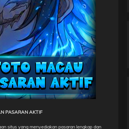
AN
PASARAN
AKTIF
aan
situs
yang
menyediakan
pasaran
lengkap
dan