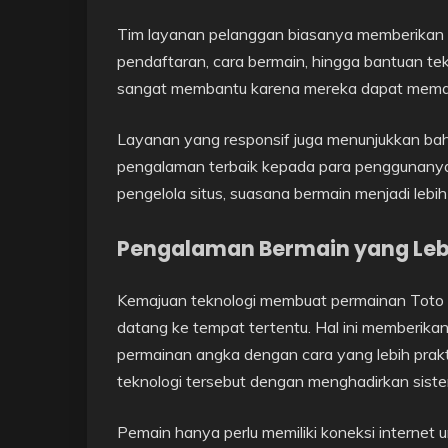
Tim
layanan
pelanggan
biasanya
memberikan
pendaftaran,
cara
bermain,
hingga
bantuan
te
sangat
membantu
karena
mereka
dapat
mema
Layanan
yang
responsif
juga
menunjukkan
ba
pengalaman
terbaik
kepada
para
penggunany
pengelola
situs,
suasana
bermain
menjadi
lebi
Pengalaman
Bermain
yang
Le
Kemajuan
teknologi
membuat
permainan
Toto
datang
ke
tempat
tertentu.
Hal
ini
memberika
permainan
angka
dengan
cara
yang
lebih
prak
teknologi
tersebut
dengan
menghadirkan
sist
Pemain
hanya
perlu
memiliki
koneksi
internet
u