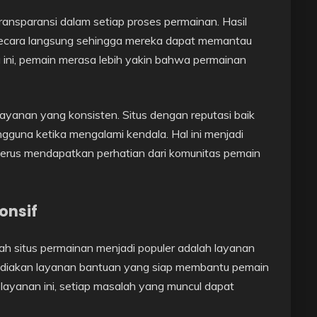
ransparansi
dalam
setiap
proses
permainan.
Hasil
ecara
langsung
sehingga
mereka
dapat
memantau
a
ini,
pemain
merasa
lebih
yakin
bahwa
permainan
layanan
yang
konsisten.
Situs
dengan
reputasi
baik
ngguna
ketika
mengalami
kendala.
Hal
ini
menjadi
terus
mendapatkan
perhatian
dari
komunitas
pemain
onsif
uah
situs
permainan
menjadi
populer
adalah
layanan
diakan
layanan
bantuan
yang
siap
membantu
pemain
a
layanan
ini,
setiap
masalah
yang
muncul
dapat