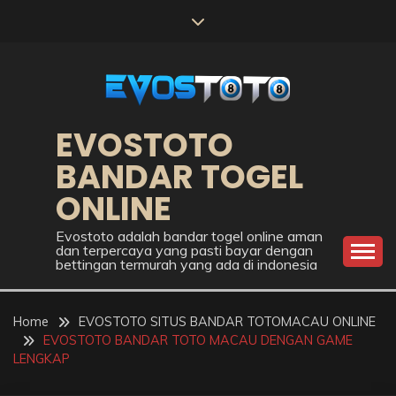
Skip
to
content
EVOSTOTO
BANDAR TOGEL
ONLINE
Evostoto adalah bandar togel online aman
dan terpercaya yang pasti bayar dengan
bettingan termurah yang ada di indonesia
Home
EVOSTOTO SITUS BANDAR TOTOMACAU ONLINE
EVOSTOTO BANDAR TOTO MACAU DENGAN GAME
LENGKAP