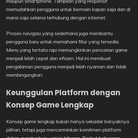
maupun
smartphone.
Tampilan
yang
responsif
memudahkan
pengguna
untuk
bermain
kapan
saja
dan
di
mana
saja
selama
terhubung
dengan
internet.
Proses
navigasi
yang
sederhana
juga
membantu
pengguna
baru
untuk
memahami
fitur
yang
tersedia.
Menu
yang
tertata
rapi
memungkinkan
pencarian
game
menjadi
lebih
cepat
dan
efisien.
Hal
ini
membuat
pengalaman
pengguna
menjadi
lebih
nyaman
dan
tidak
membingungkan.
Keunggulan
Platform
dengan
Konsep
Game
Lengkap
Konsep
game
lengkap
bukan
hanya
sekadar
banyaknya
pilihan,
tetapi
juga
mencerminkan
komitmen
platform
dalam
memberikan
variasi
hiburan.
Berikut
beberapa