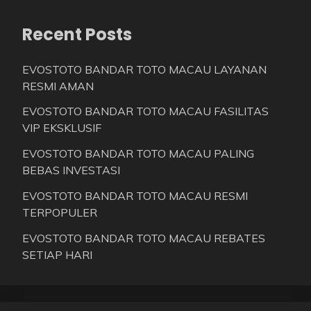
Recent Posts
EVOSTOTO BANDAR TOTO MACAU LAYANAN
RESMI AMAN
EVOSTOTO BANDAR TOTO MACAU FASILITAS
VIP EKSKLUSIF
EVOSTOTO BANDAR TOTO MACAU PALING
BEBAS INVESTASI
EVOSTOTO BANDAR TOTO MACAU RESMI
TERPOPULER
EVOSTOTO BANDAR TOTO MACAU REBATES
SETIAP HARI