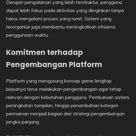
Dengan
pengalaman
yang
lebih
terstruktur,
pengguna
dapat
lebih
fokus
pada
aktivitas
yang
diinginkan
tanpa
harus
mengalami
proses
yang
rumit.
Sistem
yang
terorganisir
juga
membantu
meningkatkan
efisiensi
penggunaan
waktu.
Komitmen
terhadap
Pengembangan
Platform
Platform
yang
mengusung
konsep
game
lengkap
biasanya
terus
melakukan
pengembangan
agar
tetap
relevan
dengan
kebutuhan
pengguna.
Pembaruan
sistem,
peningkatan
tampilan,
hingga
penambahan
kategori
permainan
menjadi
bagian
dari
strategi
pengembangan
jangka
panjang.