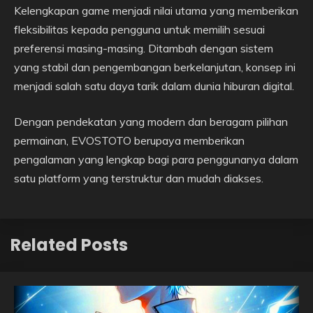
Kelengkapan
game
menjadi
nilai
utama
yang
memberikan
fleksibilitas
kepada
pengguna
untuk
memilih
sesuai
preferensi
masing-
masing.
Ditambah
dengan
sistem
yang
stabil
dan
pengembangan
berkelanjutan,
konsep
ini
menjadi
salah
satu
daya
tarik
dalam
dunia
hiburan
digital.
Dengan
pendekatan
yang
modern
dan
beragam
pilihan
permainan,
EVOSTOTO
berupaya
memberikan
pengalaman
yang
lengkap
bagi
para
penggunanya
dalam
satu
platform
yang
terstruktur
dan
mudah
diakses.
Related Posts