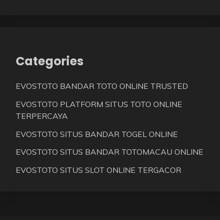
Categories
EVOSTOTO BANDAR TOTO ONLINE TRUSTED
EVOSTOTO PLATFORM SITUS TOTO ONLINE
TERPERCAYA
EVOSTOTO SITUS BANDAR TOGEL ONLINE
EVOSTOTO SITUS BANDAR TOTOMACAU ONLINE
EVOSTOTO SITUS SLOT ONLINE TERGACOR