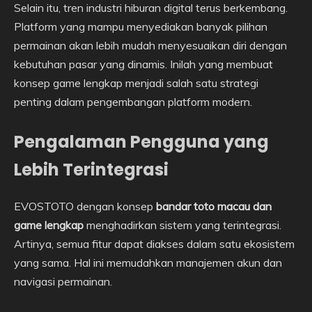
Selain
itu,
tren
industri
hiburan
digital
terus
berkembang.
Platform
yang
mampu
menyediakan
banyak
pilihan
permainan
akan
lebih
mudah
menyesuaikan
diri
dengan
kebutuhan
pasar
yang
dinamis.
Inilah
yang
membuat
konsep
game
lengkap
menjadi
salah
satu
strategi
penting
dalam
pengembangan
platform
modern.
Pengalaman
Pengguna
yang
Lebih
Terintegrasi
EVOSTOTO
dengan
konsep
bandar
toto
macau
dan
game
lengkap
menghadirkan
sistem
yang
terintegrasi.
Artinya,
semua
fitur
dapat
diakses
dalam
satu
ekosistem
yang
sama.
Hal
ini
memudahkan
manajemen
akun
dan
navigasi
permainan.