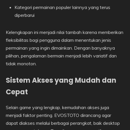
Kategori
permainan
populer
lainnya
yang
terus
diperbarui
Kelengkapan
ini
menjadi
nilai
tambah
karena
memberikan
fleksibilitas
bagi
pengguna
dalam
menentukan
jenis
permainan
yang
ingin
dimainkan.
Dengan
banyaknya
pilihan,
pengalaman
bermain
menjadi
lebih
variatif
dan
tidak
monoton.
Sistem
Akses
yang
Mudah
dan
Cepat
Selain
game
yang
lengkap,
kemudahan
akses
juga
menjadi
faktor
penting.
EVOSTOTO
dirancang
agar
dapat
diakses
melalui
berbagai
perangkat,
baik
desktop