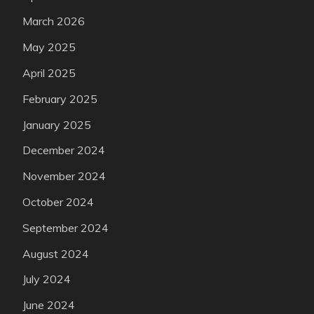
March 2026
May 2025
April 2025
February 2025
January 2025
December 2024
November 2024
October 2024
September 2024
August 2024
July 2024
June 2024