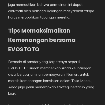
juga memastikan bahwa permainan ini dapat
dinikmati oleh berbagai kalangan masyarakat tanpa
harus merobohkan tabungan mereka.
Tips Memaksimalkan
Kemenangan bersama
EVOSTOTO
Bermain di bandar yang terpercaya seperti
EVOSTOTO sudah memberikan Anda keuntungan
awal berupa jaminan pembayaran.
Namun,
untuk
meraih kemenangan konsisten dalam Toto Macau,
Anda juga perlu menerapkan strategi bertaruh yang
bijak.