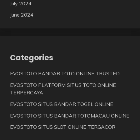
July 2024
June 2024
Categories
EVOSTOTO BANDAR TOTO ONLINE TRUSTED
EVOSTOTO PLATFORM SITUS TOTO ONLINE
TERPERCAYA
EVOSTOTO SITUS BANDAR TOGEL ONLINE
EVOSTOTO SITUS BANDAR TOTOMACAU ONLINE
EVOSTOTO SITUS SLOT ONLINE TERGACOR