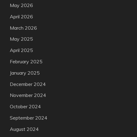
May 2026
April 2026
March 2026
May 2025
April 2025
February 2025
January 2025
December 2024
November 2024
October 2024
September 2024
August 2024