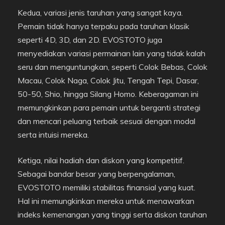
Kedua,
variasi jenis taruhan yang sangat kaya.
Pemain tidak hanya terpaku pada taruhan klasik
seperti 4D,
3D,
dan 2D.
EVOSTOTO juga
menyediakan variasi permainan lain yang tidak kalah
seru dan menguntungkan,
seperti Colok Bebas,
Colok
Macau,
Colok Naga,
Colok Jitu,
Tengah Tepi,
Dasar,
50-50,
Shio,
hingga Silang Homo.
Keberagaman ini
memungkinkan para pemain untuk berganti strategi
dan mencari peluang terbaik sesuai dengan modal
serta intuisi mereka.
Ketiga,
nilai hadiah dan diskon yang kompetitif.
Sebagai bandar besar yang berpengalaman,
EVOSTOTO memiliki stabilitas finansial yang kuat.
Hal ini memungkinkan mereka untuk menawarkan
indeks kemenangan yang tinggi serta diskon taruhan