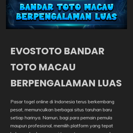
EVOSTOTO BANDAR
TOTO MACAU
BERPENGALAMAN LUAS
Pasar togel online di Indonesia terus berkembang
pesat,
memunculkan berbagai situs taruhan baru
setiap harinya.
Namun,
bagi para pemain pemula
maupun profesional,
memilih platform yang tepat