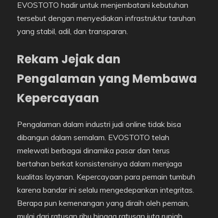
EVOSTOTO hadir untuk menjembatani kebutuhan
tersebut dengan menyediakan infrastruktur taruhan
yang stabil,
adil,
dan transparan.
Rekam Jejak dan
Pengalaman yang Membawa
Kepercayaan
Pengalaman dalam industri judi online tidak bisa
dibangun dalam semalam.
EVOSTOTO telah
melewati berbagai dinamika pasar dan terus
bertahan berkat konsistensinya dalam menjaga
kualitas layanan.
Kepercayaan para pemain tumbuh
karena bandar ini selalu mengedepankan integritas.
Berapa pun kemenangan yang diraih oleh pemain,
mulai dari ratusan ribu hingga ratusan juta rupiah,