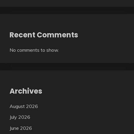
Recent Comments
No comments to show.
Archives
August 2026
July 2026
June 2026