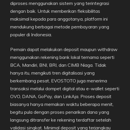
diproses menggunakan sistem yang terintegrasi
dengan baik.
Untuk memberikan fleksibilitas
maksimal kepada para anggotanya,
platform ini
mendukung berbagai metode pembayaran yang
populer di Indonesia.
Pemain dapat melakukan deposit maupun withdraw
menggunakan rekening bank lokal ternama seperti
BCA,
Mandiri,
BNI,
BRI,
dan CIMB Niaga.
Tidak
hanya itu,
mengikuti tren digitalisasi yang
berkembang pesat,
EVOSTOTO juga menerima
transaksi melalui dompet digital atau e-wallet seperti
OVO,
DANA,
GoPay,
dan LinkAja.
Proses deposit
biasanya hanya memakan waktu beberapa menit,
begitu pula dengan proses penarikan dana yang
langsung ditransfer ke rekening terdaftar setelah
validasi singkat.
Minimal deposit yang terjangkau