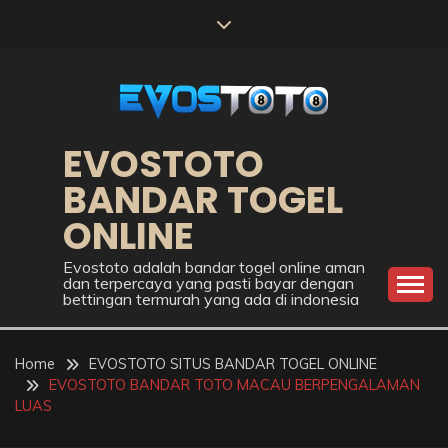
Skip
to
content
EVOSTOTO
BANDAR TOGEL
ONLINE
Evostoto adalah bandar togel online aman
dan terpercaya yang pasti bayar dengan
bettingan termurah yang ada di indonesia
Home
EVOSTOTO SITUS BANDAR TOGEL ONLINE
EVOSTOTO BANDAR TOTO MACAU BERPENGALAMAN
LUAS