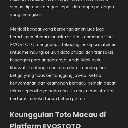
semua diproses dengan cepat dan tanpa potongan
yang merugikan.
Menjadi bandar yang berpengalaman luas juga
berarti memahami dinamika sistem keamanan siber.
EVOSTOTO mengadopsi teknologi enkripsi mutakhir
untuk melindungi seluruh data pribadi dan transaksi
keuangan para anggotanya.
Anda tidak perlu
khawatir tentang kebocoran data kepada pihak
ketiga yang tidak bertanggung jawab.
Ketika
kenyamanan dan keamanan berpadu,
pemain dapat
fokus sepenuhnya pada analisis angka dan strategi
bertaruh mereka tanpa beban pikiran.
Keunggulan Toto Macau di
Platform EVOSTOTO