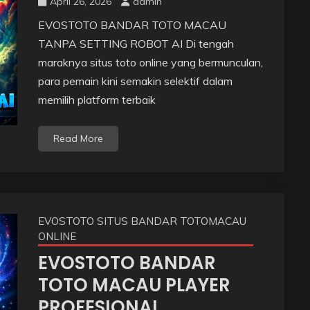
April 26, 2026
admin
EVOSTOTO BANDAR TOTO MACAU
TANPA SETTING ROBOT AI Di tengah
maraknya situs toto online yang bermunculan,
para pemain kini semakin selektif dalam
memilih platform terbaik
Read More
EVOSTOTO SITUS BANDAR TOTOMACAU
ONLINE
EVOSTOTO BANDAR
TOTO MACAU PLAYER
PROFESIONAL