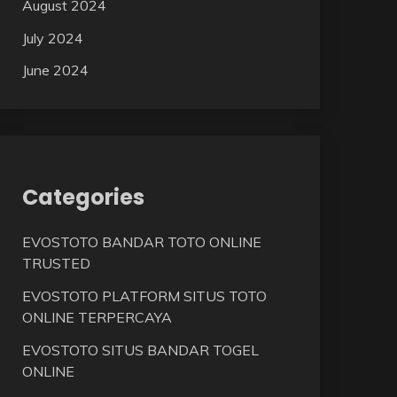
August 2024
July 2024
June 2024
Categories
EVOSTOTO BANDAR TOTO ONLINE
TRUSTED
EVOSTOTO PLATFORM SITUS TOTO
ONLINE TERPERCAYA
EVOSTOTO SITUS BANDAR TOGEL
ONLINE