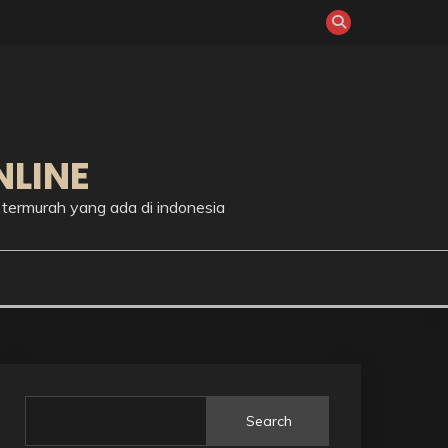
NLINE
 termurah yang ada di indonesia
Search