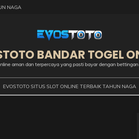
HUN NAGA
TOTO BANDAR TOGEL O
nline aman dan terpercaya yang pasti bayar dengan bettingan
EVOSTOTO SITUS SLOT ONLINE TERBAIK TAHUN NAGA