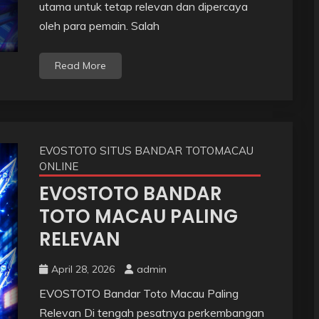
utama untuk tetap relevan dan dipercaya
oleh para pemain. Salah
Read More
EVOSTOTO SITUS BANDAR TOTOMACAU
ONLINE
EVOSTOTO BANDAR
TOTO MACAU PALING
RELEVAN
April 28, 2026
admin
EVOSTOTO Bandar Toto Macau Paling
Relevan Di tengah pesatnya perkembangan