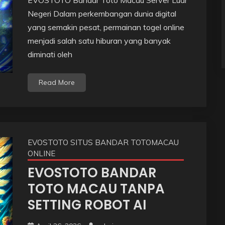
EVOSTOTO Bandar Toto Macau Server Luar
Negeri Dalam perkembangan dunia digital
yang semakin pesat, permainan togel online
menjadi salah satu hiburan yang banyak
diminati oleh
Read More
EVOSTOTO SITUS BANDAR TOTOMACAU
ONLINE
EVOSTOTO BANDAR
TOTO MACAU TANPA
SETTING ROBOT AI